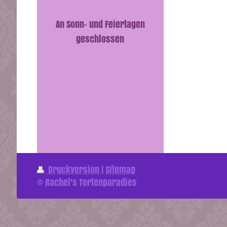
An Sonn- und Feiertagen
geschlossen
Druckversion
|
Sitemap
© Rachel's Tortenparadies