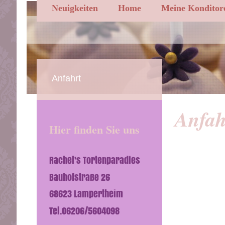
Neuigkeiten
Home
Meine Konditor
Anfahrt
Anfah
Hier finden Sie uns
Rachel's Tortenparadies
Bauhofstraße 26
68623 Lampertheim
Tel.06206/5604098