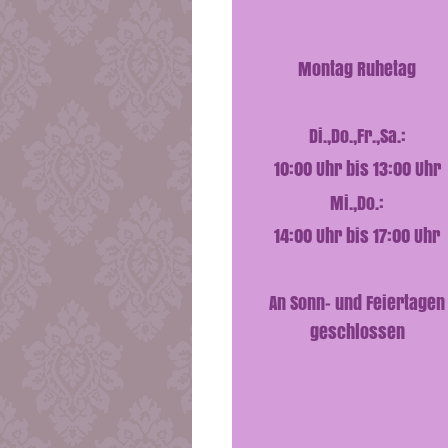
Montag Ruhetag
Di.,Do.,Fr.,Sa.:
10:00 Uhr bis 13:00 Uhr
Mi.,Do.:
14:00 Uhr bis 17:00 Uhr
An Sonn- und Feiertagen
geschlossen