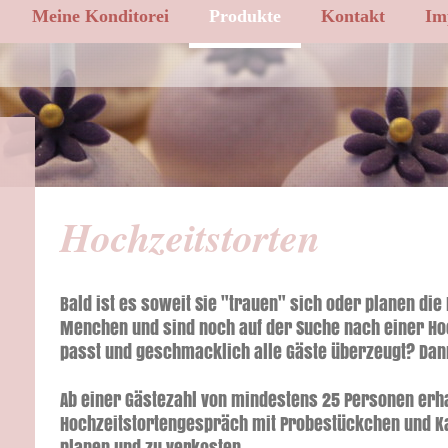
Meine Konditorei
Produkte
Kontakt
Im
Hochzeitstorten
Bald ist es soweit Sie "trauen" sich oder planen die
Menchen und sind noch auf der Suche nach einer Hoc
passt und geschmacklich alle Gäste überzeugt? Dann 
Ab einer Gästezahl von mindestens 25 Personen erhal
Hochzeitstortengespräch mit Probestückchen und Ka
planen und zu verkosten.