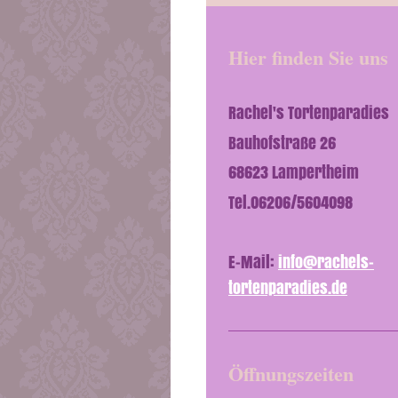
Hier finden Sie uns
Rachel's Tortenparadies
Bauhofstraße 26
68623 Lampertheim
Tel.06206/5604098
E-Mail:
info@rachels-
tortenparadies.de
Öffnungszeiten