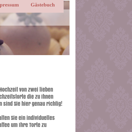
pressum
Gästebuch
 Hochzeit von zwei lieben
hzeitstorte die zu Ihnen
sind Sie hier genau richtig!
ten Sie ein individuelles
ffee um Ihre Torte zu