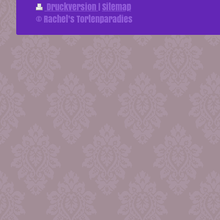
Druckversion
|
Sitemap
© Rachel's Tortenparadies