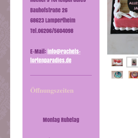
Bauhofstraße 26
68623 Lampertheim
Tel.06206/5604098
E-Mail:
info@rachels-
tortenparadies.de
Öffnungszeiten
Montag Ruhetag