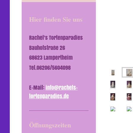
Hier finden Sie uns
Rachel's Tortenparadies
Bauhofstraße 26
68623 Lampertheim
Tel.06206/5604098
E-Mail:
info@rachels-
tortenparadies.de
Öffnungszeiten